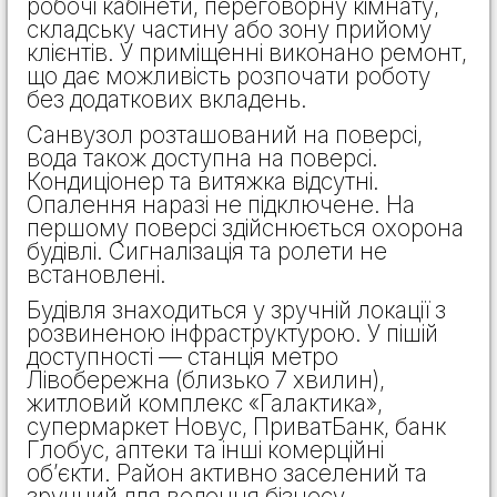
робочі кабінети, переговорну кімнату,
складську частину або зону прийому
клієнтів. У приміщенні виконано ремонт,
що дає можливість розпочати роботу
без додаткових вкладень.
Санвузол розташований на поверсі,
вода також доступна на поверсі.
Кондиціонер та витяжка відсутні.
Опалення наразі не підключене. На
першому поверсі здійснюється охорона
будівлі. Сигналізація та ролети не
встановлені.
Будівля знаходиться у зручній локації з
розвиненою інфраструктурою. У пішій
доступності — станція метро
Лівобережна (близько 7 хвилин),
житловий комплекс «Галактика»,
супермаркет Новус, ПриватБанк, банк
Глобус, аптеки та інші комерційні
об’єкти. Район активно заселений та
зручний для ведення бізнесу.