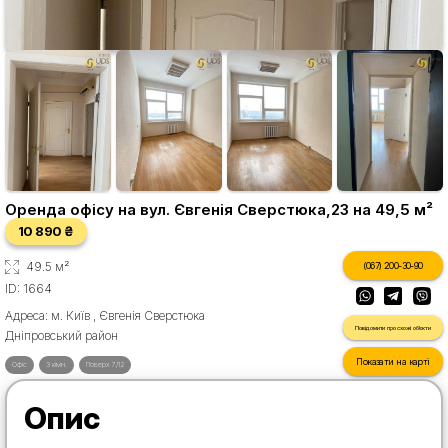
Оренда офісу на вул. Євгенія Сверстюка,23 на 49,5 м²
10 890 ₴
49.5 м²
(067) 200-30-90
ID: 1664
Адреса: м. Київ , Євгенія Сверстюка
Повідомити про схожі об'єкти
Дніпровський район
Показати на карті
Офіс
3 кімн.
Поверх 7/12
Опис