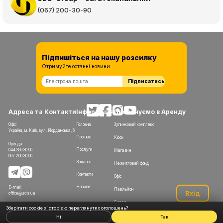
(067) 200-30-90
Підпишіться на нашу розсилку
Отримуйте останні новини.....
Підписатись
Адреса та Контакти
Інформація
Пропонуємо в Аренду
Офіс:
Головна
Зупинковий комплекс
Україна, м. Київ, вул. Йорданська, 6
Про нас
Кіоск
Оренда :
Послуги
044 356 30 90
Магазин
067 200 30 90
Вакансії
Нежитловий фонд
Контакти
Офіс
Новини
E-mail:
Павільйон
Вхід
office@uds.ua
Склад
Зберігати cookie з історією переглянутих оголошень?
Ні
Так
© 2009-2026 UDS Group