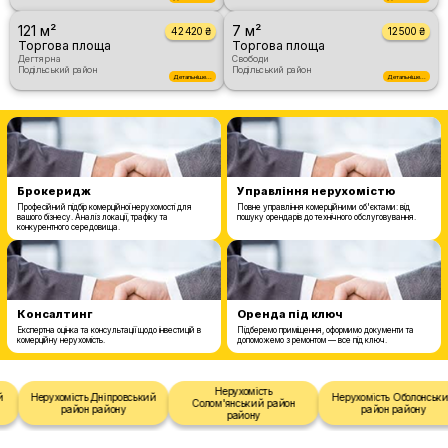
121 м²
7 м²
42 420 ₴
12 500 ₴
Торгова площа
Торгова площа
Дегтярна
Свободи
Подільський район
Подільський район
Детальніше...
Детальніше...
Брокеридж
Управління нерухомістю
Професійний підбір комерційної нерухомості для
Повне управління комерційними об'єктами: від
вашого бізнесу. Аналіз локації, трафіку та
пошуку орендарів до технічного обслуговування.
конкурентного середовища.
Консалтинг
Оренда під ключ
Експертна оцінка та консультації щодо інвестицій в
Підберемо приміщення, оформимо документи та
комерційну нерухомість.
допоможемо з ремонтом — все під ключ.
Нерухомість
Нерухомість Дніпровський
Нерухомість Оболонськи
Солом'янський район
район району
район району
району