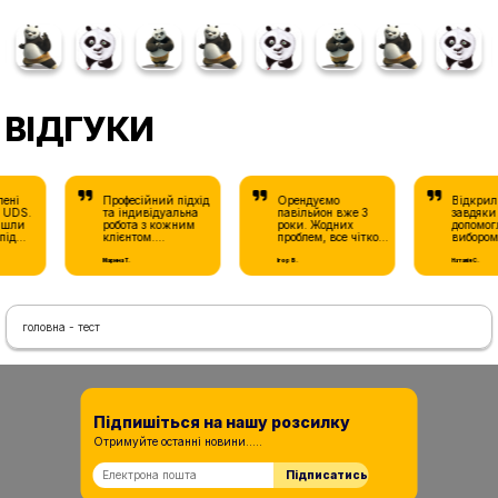
окупністю та
мобільністю.
ВІДГУКИ
ені
Професійний підхід
Орендуємо
Відкрили
 UDS.
та індивідуальна
павільйон вже 3
завдяки
шли
робота з кожним
роки. Жодних
допомогл
ід
клієнтом.
проблем, все чітко
вибором 
 у
Рекомендую UDS
та прозоро. Дякуємо
оформле
ації.
для оренди
команді UDS!
документ
Марина Т.
Ігор В.
Наталія С.
комерційної
нерухомості.
головна - тест
Підпишіться на нашу розсилку
Отримуйте останні новини.....
Підписатись