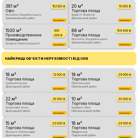
381 м²
20 м²
152 520 ₴
15 000 $
Офіс
Торгова площа
Михайла Коцюбинського
Беретті Вікентія
Шевченківський район
Деснянський район
Детальніше...
Детальніше...
1500 м²
88 м²
300
106 440 ₴
Производственное
Торгова площа
000 ₴
помещение
Михайла Коцюбинського
Шевченківський район
Богдана Хмельницького
Детальніше...
Детальніше...
НАЙКРАЩІ ОБ'ЄКТИ НЕРУХОМОСТІ ВІД UDS
18 м²
18 м²
12 000 ₴
29 000 ₴
Торгова площа
Торгова площа
Срібнокільська
Оболонський
Дарницький район
Оболонський район
Детальніше...
Детальніше...
22 м²
10 м²
35 000 ₴
30 000 ₴
Торгова площа
Торгова площа
Ахматової Анни
Курбаса Леся
Дарницький район
Святошинський район
Детальніше...
Детальніше...
15 м²
18 м²
20 000 ₴
29 000 ₴
Торгова площа
Торгова площа
Мишуги Олександра
Введенська
Дарницький район
Подільський район
Детальніше...
Детальніше...