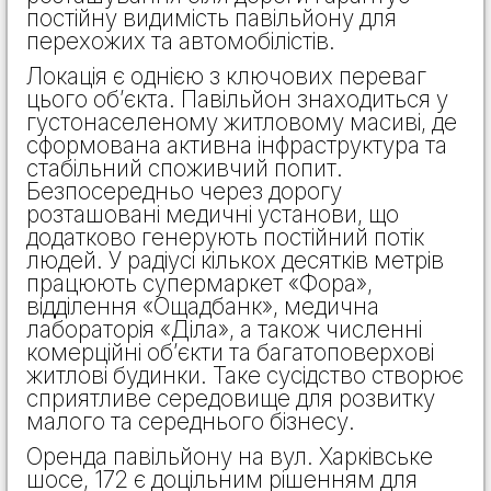
постійну видимість павільйону для
перехожих та автомобілістів.
Локація є однією з ключових переваг
цього об’єкта. Павільйон знаходиться у
густонаселеному житловому масиві, де
сформована активна інфраструктура та
стабільний споживчий попит.
Безпосередньо через дорогу
розташовані медичні установи, що
додатково генерують постійний потік
людей. У радіусі кількох десятків метрів
працюють супермаркет «Фора»,
відділення «Ощадбанк», медична
лабораторія «Діла», а також численні
комерційні об’єкти та багатоповерхові
житлові будинки. Таке сусідство створює
сприятливе середовище для розвитку
малого та середнього бізнесу.
Оренда павільйону на вул. Харківське
шосе, 172 є доцільним рішенням для