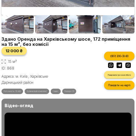
Здано Оренда на Харківському шосе, 172 приміщення
на 15 м², без комісії
12 000 ₴
(067) 200-30-90
15 м²
ID: 868
Повідомити про схожі об'єкти
Адреса: м. Київ , Харківське
Дарницький район
Показати на карті
Потужність: 10 кВт
Зупинковий комплекс
1 кімн.
Поверх 1/1
Відео-огляд