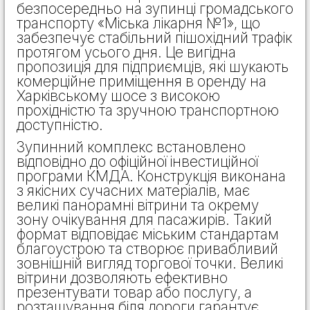
безпосередньо на зупинці громадського
транспорту «Міська лікарня №1», що
забезпечує стабільний пішохідний трафік
протягом усього дня. Це вигідна
пропозиція для підприємців, які шукають
комерційне приміщення в оренду на
Харківському шосе з високою
прохідністю та зручною транспортною
доступністю.
Зупинний комплекс встановлено
відповідно до офіційної інвестиційної
програми КМДА. Конструкція виконана
з якісних сучасних матеріалів, має
великі панорамні вітрини та окрему
зону очікування для пасажирів. Такий
формат відповідає міським стандартам
благоустрою та створює привабливий
зовнішній вигляд торгової точки. Великі
вітрини дозволяють ефективно
презентувати товар або послугу, а
розташування біля дороги гарантує