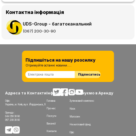
Контактна інформація
UDS-Group - багатоканальний
(067) 200-30-90
Підпишіться на нашу розсилку
Отримуйте останні новини.....
Підписатись
Адреса та Контакти
Інформація
Пропонуємо в Аренду
Офіс:
Головна
Зупинковий комплекс
Україна, м. Київ, вул. Йорданська, 6
Про нас
Кіоск
Оренда :
Послуги
044 356 30 90
Магазин
067 200 30 90
Вакансії
Нежитловий фонд
Контакти
Офіс