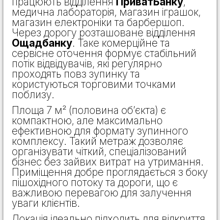
працюють відділення
ПриватБанку
,
медична лабораторія, магазин іграшок,
магазин електроніки та барбершоп.
Через дорогу розташоване відділення
Ощадбанку
. Таке комерційне та
сервісне оточення формує стабільний
потік відвідувачів, які регулярно
проходять повз зупинку та
користуються торговими точками
поблизу.
Площа 7 м² (половина об’єкта) є
компактною, але максимально
ефективною для формату зупинного
комплексу. Такий метраж дозволяє
організувати чіткий, спеціалізований
бізнес без зайвих витрат на утримання.
Приміщення добре проглядається з боку
пішохідного потоку та дороги, що є
важливою перевагою для залучення
уваги клієнтів.
Локація ідеально підходить для відкриття