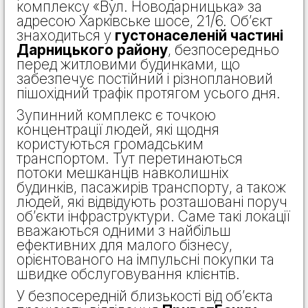
комплексу «Вул. Новодарницька» за
адресою Харківське шосе, 21/6. Об’єкт
знаходиться у
густонаселеній частині
Дарницького району
, безпосередньо
перед житловими будинками, що
забезпечує постійний і різноплановий
пішохідний трафік протягом усього дня.
Зупинний комплекс є точкою
концентрації людей, які щодня
користуються громадським
транспортом. Тут перетинаються
потоки мешканців навколишніх
будинків, пасажирів транспорту, а також
людей, які відвідують розташовані поруч
об’єкти інфраструктури. Саме такі локації
вважаються одними з найбільш
ефективних для малого бізнесу,
орієнтованого на імпульсні покупки та
швидке обслуговування клієнтів.
У безпосередній близькості від об’єкта