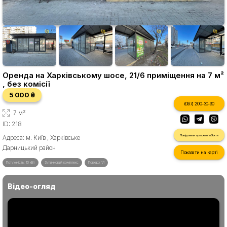
Оренда на Харківському шосе, 21/6 приміщення на 7 м²
, без комісії
5 000 ₴
(067) 200-30-90
7 м²
ID: 218
Повідомити про схожі об'єкти
Адреса: м. Київ , Харківське
Дарницький район
Показати на карті
Потужність: 10 кВт
Зупинковий комплекс
Поверх 1/1
Відео-огляд