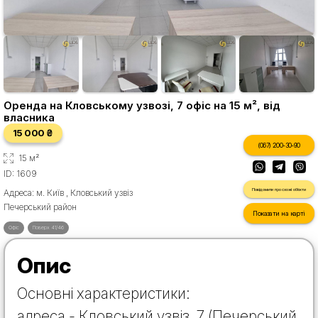
Оренда на Кловському узвозі, 7 офіс на 15 м², від
власника
15 000 ₴
(067) 200-30-90
15 м²
ID: 1609
Повідомити про схожі об'єкти
Адреса: м. Київ , Кловський узвіз
Печерський район
Показати на карті
Офіс
Поверх 41/46
Опис
Основні характеристики:
адреса - Кловський узвіз, 7 (Печерський