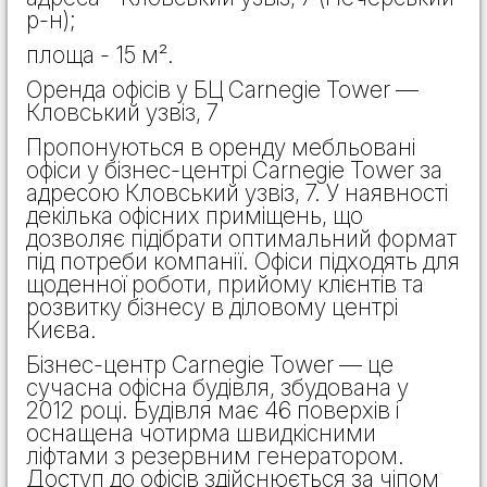
р-н);
площа - 15 м².
Оренда офісів у БЦ Carnegie Tower —
Кловський узвіз, 7
Пропонуються в оренду мебльовані
офіси у бізнес-центрі Carnegie Tower за
адресою Кловський узвіз, 7. У наявності
декілька офісних приміщень, що
дозволяє підібрати оптимальний формат
під потреби компанії. Офіси підходять для
щоденної роботи, прийому клієнтів та
розвитку бізнесу в діловому центрі
Києва.
Бізнес-центр Carnegie Tower — це
сучасна офісна будівля, збудована у
2012 році. Будівля має 46 поверхів і
оснащена чотирма швидкісними
ліфтами з резервним генератором.
Доступ до офісів здійснюється за чіпом