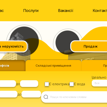
ас
Послуги
Вакансії
Контак
нерухомість
Продаж
офісів
Складські приміщення
П
Ідеально 
Все
до
Є електрика
Є вода
до