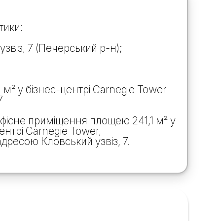
тики:
узвіз, 7 (Печерський р-н);
1 м² у бізнес-центрі Carnegie Tower
7
офісне приміщення площею 241,1 м² у
нтрі Carnegie Tower,
дресою Кловський узвіз, 7.