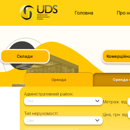
Головна
Про н
Комерційна 
Склади
Оренда
Оренда 
Адміністративний район:
Все
Метраж:
від
Тип нерухомості:
Ціна, грн:
від
Офіс