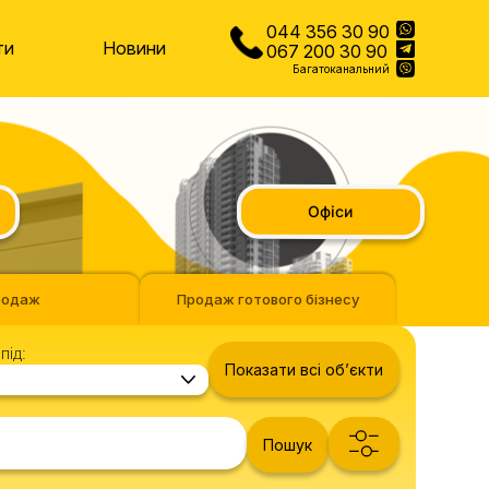
044 356 30 90
ти
Новини
067 200 30 90
Багатоканальний
Офіси
родаж
Продаж готового бізнесу
під:
Показати всі обʼєкти
Пошук