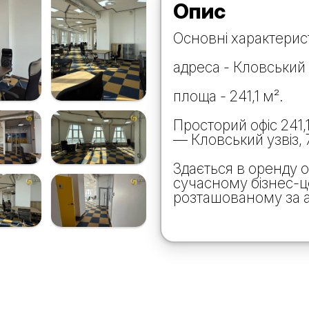
Опис
Основні характерис
адреса - Кловський 
площа - 241,1 м².
Просторий офіс 241,
— Кловський узвіз, 
Здається в оренду 
сучасному бізнес-це
розташованому за а