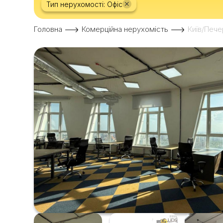
×
Тип нерухомості: Офіс
Головна
Комерційна нерухомість
Київ/Пече