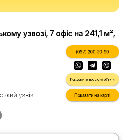
ому узвозі, 7 офіс на 241,1 м²,
(067) 200-30-90
Повідомити про схожі об'єкти
вський узвіз
Показати на карті