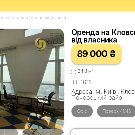
рський район (Кловський узвіз)
Оренда на Кловськ
від власника
89 000 ₴
241.1 м²
ID: 1611
Адреса: м. Київ , Кло
Печерський район
Офіс
Поверх 41/46