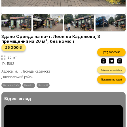
Здано Оренда на пр-т. Леоніда Каденюка, 3
приміщення на 20 м², без комісії
25 000 ₴
(067) 200-30-90
20 м²
ID: 1593
Повідомити про схожі об'єкти
Адреса: м. , Леоніда Каденюка
Дніпровський район
Показати на карті
Потужність: 7 кВт
Павільйон
Поверх 1/1
Відео-огляд