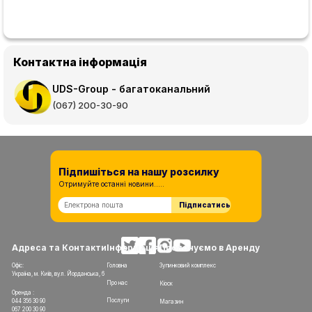
Контактна інформація
UDS-Group - багатоканальний
(067) 200-30-90
Підпишіться на нашу розсилку
Отримуйте останні новини.....
Підписатись
Адреса та Контакти
Інформація
Пропонуємо в Аренду
Офіс:
Головна
Зупинковий комплекс
Україна, м. Київ, вул. Йорданська, 6
Про нас
Кіоск
Оренда :
Послуги
044 356 30 90
Магазин
067 200 30 90