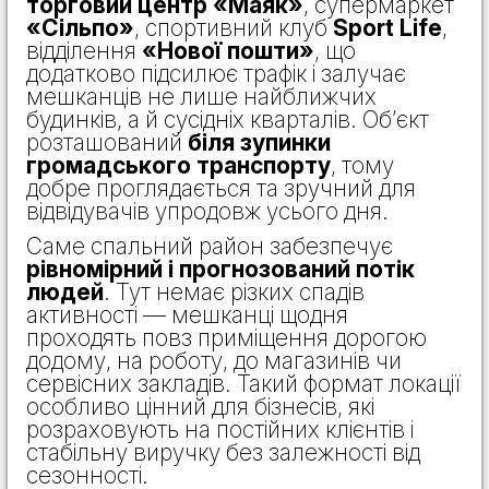
торговий центр «Маяк»
, супермаркет
«Сільпо»
, спортивний клуб
Sport Life
,
відділення
«Нової пошти»
, що
додатково підсилює трафік і залучає
мешканців не лише найближчих
будинків, а й сусідніх кварталів. Об’єкт
розташований
біля зупинки
громадського транспорту
, тому
добре проглядається та зручний для
відвідувачів упродовж усього дня.
Саме спальний район забезпечує
рівномірний і прогнозований потік
людей
. Тут немає різких спадів
активності — мешканці щодня
проходять повз приміщення дорогою
додому, на роботу, до магазинів чи
сервісних закладів. Такий формат локації
особливо цінний для бізнесів, які
розраховують на постійних клієнтів і
стабільну виручку без залежності від
сезонності.