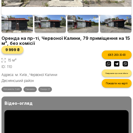
Оренда на пр-ті, Червоної Калини, 79 приміщення на 15
м², без комісії
9 999 ₴
(067) 200-30-90
15 м²
ID: 110
Повідомити про схожі об'єкти
Адреса: м. Київ , Червоної Калини
Деснянський район
Показати на карті
Потужність: 5 кВт
Павільйон
Поверх 1/1
Відео-огляд