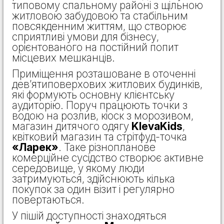
типовому спальному районі з щільною
житловою забудовою та стабільним
повсякденним життям, що створює
сприятливі умови для бізнесу,
орієнтованого на постійний попит
місцевих мешканців.
Приміщення розташоване в оточенні
дев’ятиповерхових житлових будинків,
які формують основну клієнтську
аудиторію. Поруч працюють точки з
водою на розлив, кіоск з морозивом,
магазин дитячого одягу
KlevaKids
,
квітковий магазин та стрітфуд-точка
«Ларек»
. Таке різнопланове
комерційне сусідство створює активне
середовище, у якому люди
затримуються, здійснюють кілька
покупок за один візит і регулярно
повертаються.
У пішій доступності знаходяться