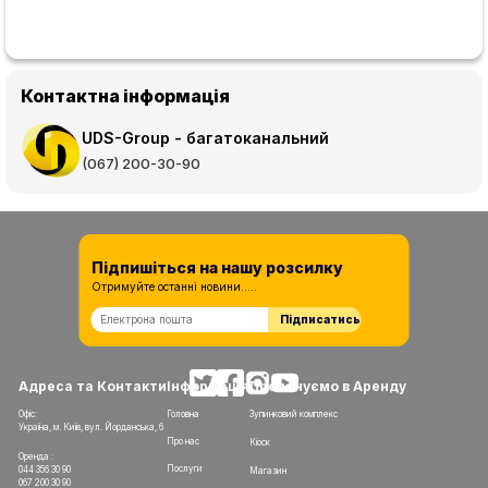
Контактна інформація
UDS-Group - багатоканальний
(067) 200-30-90
Підпишіться на нашу розсилку
Отримуйте останні новини.....
Підписатись
Адреса та Контакти
Інформація
Пропонуємо в Аренду
Офіс:
Головна
Зупинковий комплекс
Україна, м. Київ, вул. Йорданська, 6
Про нас
Кіоск
Оренда :
Послуги
044 356 30 90
Магазин
067 200 30 90