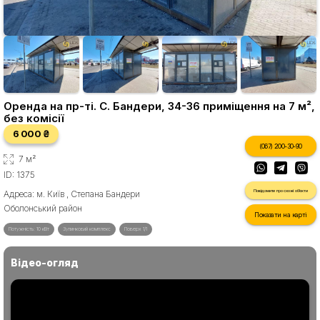
Оренда на пр-ті. С. Бандери, 34-36 приміщення на 7 м²,
без комісії
6 000 ₴
(067) 200-30-90
7 м²
ID: 1375
Повідомити про схожі об'єкти
Адреса: м. Київ , Степана Бандери
Оболонський район
Показати на карті
Потужність: 10 кВт
Зупинковий комплекс
Поверх 1/1
Відео-огляд