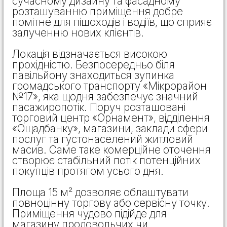
сучасному дизайну та фасадному
розташуванню приміщення добре
помітне для пішоходів і водіїв, що сприяє
залученню нових клієнтів.
Локація відзначається високою
прохідністю. Безпосередньо біля
павільйону знаходиться зупинка
громадського транспорту «Мікрорайон
№17», яка щодня забезпечує значний
пасажиропотік. Поруч розташовані
торговий центр «Орнамент», відділення
«Ощадбанку», магазини, заклади сфери
послуг та густонаселений житловий
масив. Саме таке комерційне оточення
створює стабільний потік потенційних
покупців протягом усього дня.
Площа 15 м² дозволяє облаштувати
повноцінну торгову або сервісну точку.
Приміщення чудово підійде для
магазину продовольчих чи