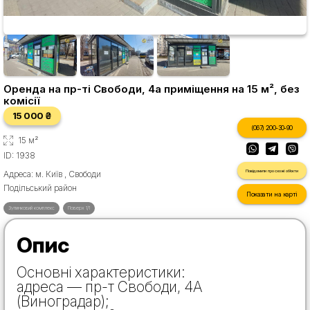
Оренда на пр-ті Свободи, 4а приміщення на 15 м², без
комісії
15 000 ₴
(067) 200-30-90
15 м²
ID: 1938
Повідомити про схожі об'єкти
Адреса: м. Київ , Свободи
Подільський район
Показати на карті
Зупинковий комплекс
Поверх 1/1
Опис
Основні характеристики:
адреса — пр-т Свободи, 4А
(Виноградар);