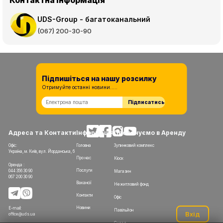
UDS-Group - багатоканальний
(067) 200-30-90
Підпишіться на нашу розсилку
Отримуйте останні новини.....
Підписатись
Адреса та Контакти
Інформація
Пропонуємо в Аренду
Офіс:
Головна
Зупинковий комплекс
Україна, м. Київ, вул. Йорданська, 6
Про нас
Кіоск
Оренда :
Послуги
044 356 30 90
Магазин
067 200 30 90
Вакансії
Нежитловий фонд
Контакти
Офіс
Новини
E-mail:
Павільйон
Вхід
office@uds.ua