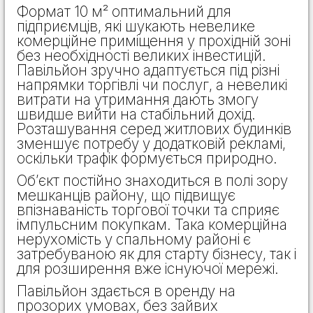
Формат 10 м² оптимальний для
підприємців, які шукають невелике
комерційне приміщення у прохідній зоні
без необхідності великих інвестицій.
Павільйон зручно адаптується під різні
напрямки торгівлі чи послуг, а невеликі
витрати на утримання дають змогу
швидше вийти на стабільний дохід.
Розташування серед житлових будинків
зменшує потребу у додатковій рекламі,
оскільки трафік формується природно.
Об’єкт постійно знаходиться в полі зору
мешканців району, що підвищує
впізнаваність торгової точки та сприяє
імпульсним покупкам. Така комерційна
нерухомість у спальному районі є
затребуваною як для старту бізнесу, так і
для розширення вже існуючої мережі.
Павільйон здається в оренду на
прозорих умовах, без зайвих