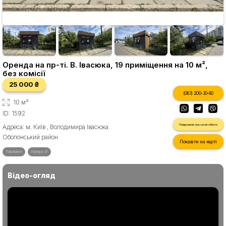
Оренда на пр-ті. В. Івасюка, 19 приміщення на 10 м²,
без комісії
25 000 ₴
(067) 200-30-90
10 м²
ID: 1592
Повідомити про схожі об'єкти
Адреса: м. Київ , Володимира Івасюка
Оболонський район
Показати на карті
Павільйон
Поверх 1/1
Відео-огляд