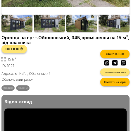
Оренда на пр-т.Оболонський, 34Б,приміщення на 15 м²,
від власника
30 000 ₴
(067) 200-30-90
15 м²
ID: 1927
Повідомити про схожі об'єкти
Адреса: м. Київ , Оболонський
Оболонський район
Показати на карті
Павільйон
Поверх 1/1
Відео-огляд