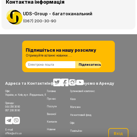
Контактна інформація
UDS-Group - багатоканальний
(067) 200-30-90
Підпишіться на нашу розсилку
Отримуйте останні новини.....
Підписатись
Адреса та Контакти
Інформація
Пропонуємо в Аренду
Офіс:
Головна
Зупинковий комплекс
Україна, м. Київ, вул. Йорданська, 6
Про нас
Кіоск
Оренда :
Послуги
044 356 30 90
Магазин
067 200 30 90
Вакансії
Нежитловий фонд
Контакти
Офіс
Новини
E-mail:
Павільйон
Вхід
office@uds.ua