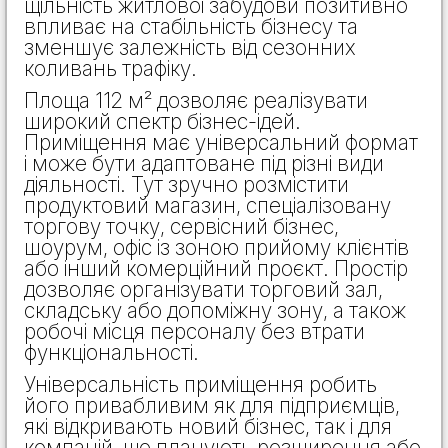
щільність житлової забудови позитивно
впливає на стабільність бізнесу та
зменшує залежність від сезонних
коливань трафіку.
Площа 112 м² дозволяє реалізувати
широкий спектр бізнес-ідей.
Приміщення має універсальний формат
і може бути адаптоване під різні види
діяльності. Тут зручно розмістити
продуктовий магазин, спеціалізовану
торгову точку, сервісний бізнес,
шоурум, офіс із зоною прийому клієнтів
або інший комерційний проєкт. Простір
дозволяє організувати торговий зал,
складську або допоміжну зону, а також
робочі місця персоналу без втрати
функціональності.
Універсальність приміщення робить
його привабливим як для підприємців,
які відкривають новий бізнес, так і для
компаній, що планують розширення або