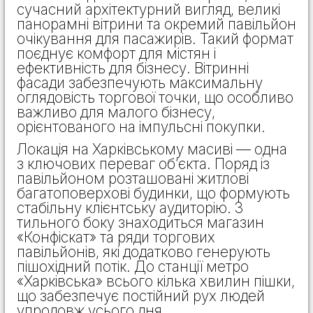
сучасний архітектурний вигляд, великі
панорамні вітрини та окремий павільйон
очікування для пасажирів. Такий формат
поєднує комфорт для містян і
ефективність для бізнесу. Вітринні
фасади забезпечують максимальну
оглядовість торгової точки, що особливо
важливо для малого бізнесу,
орієнтованого на імпульсні покупки.
Локація на Харківському масиві — одна
з ключових переваг об’єкта. Поряд із
павільйоном розташовані житлові
багатоповерхові будинки, що формують
стабільну клієнтську аудиторію. З
тильного боку знаходиться магазин
«Конфіскат» та ряди торгових
павільйонів, які додатково генерують
пішохідний потік. До станції метро
«Харківська» всього кілька хвилин пішки,
що забезпечує постійний рух людей
упродовж усього дня.