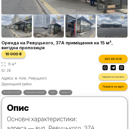
Оренда на Ревуцького, 37А приміщення на 15 м²,
вигідна пропозиція
10 000 ₴
(067) 200-30-90
15 м²
ID: 26
Повідомити про схожі об'єкти
Адреса: м. Київ , Ревуцького
Дарницький район
Показати на карті
Потужність: 10 кВт
Зупинковий комплекс
1 кімн.
Поверх 1/1
Опис
Основні характеристики:
адреса — вул. Ревуцького, 37А