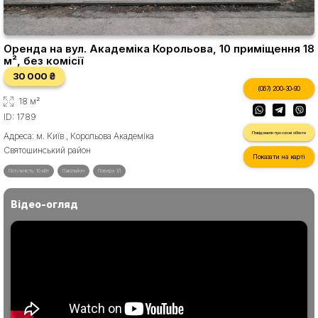
Оренда на вул. Академіка Корольова, 10 приміщення 18
м², без комісії
30 000 ₴
(067) 200-30-90
18 м²
ID: 1789
Повідомити про схожі об'єкти
Адреса: м. Київ , Корольова Академіка
Святошинський район
Показати на карті
Потужність: 10 кВт
Павільйон
Поверх 1/1
Відео-огляд