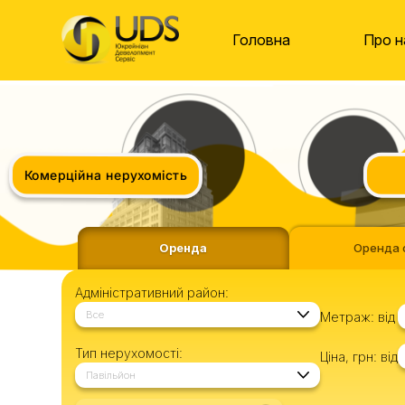
Головна
Про н
Комерційна нерухомість
Оренда
Оренда 
Адміністративний район:
Все
Метраж:
від
Тип нерухомості:
Ціна, грн:
від
Павільйон