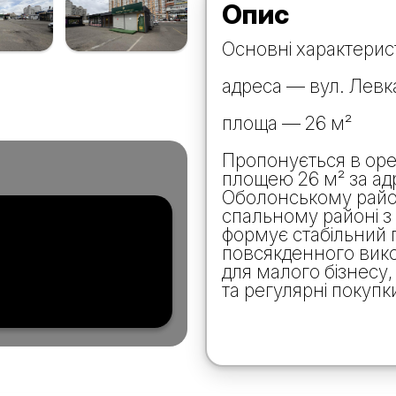
Опис
Основні характерис
адреса — вул. Левка
площа — 26 м²
Пропонується в оре
площею 26 м² за адр
Оболонському район
спальному районі з
формує стабільний 
повсякденного вико
для малого бізнесу
та регулярні покупк