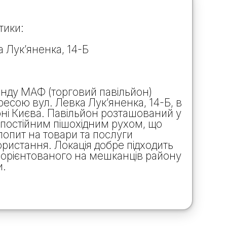
тики:
 Лук’яненка, 14-Б
нду МАФ (торговий павільйон)
есою вул. Левка Лук’яненка, 14-Б, в
і Києва. Павільйон розташований у
 постійним пішохідним рухом, що
попит на товари та послуги
ристання. Локація добре підходить
, орієнтованого на мешканців району
и.