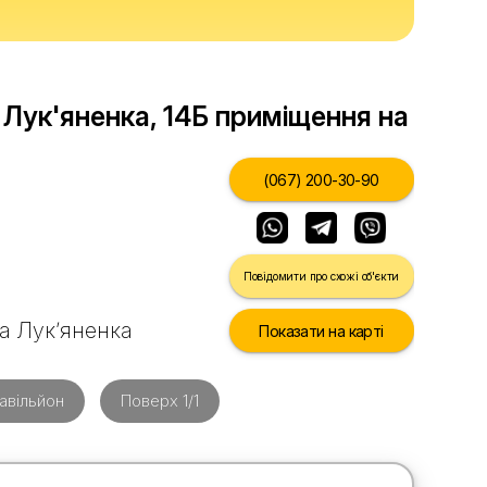
. Лук'яненка, 14Б приміщення на
(067) 200-30-90
Повідомити про схожі об'єкти
ка Лук’яненка
Показати на карті
авільйон
Поверх 1/1