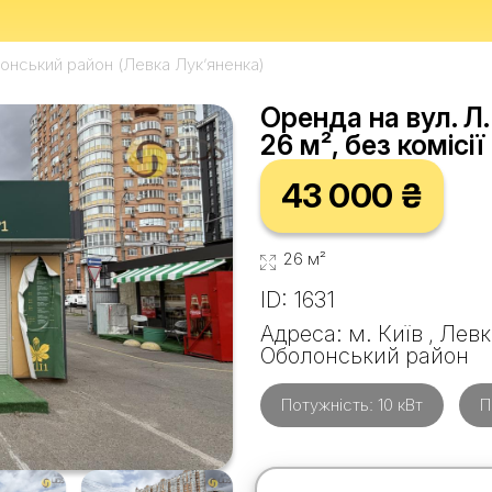
онський район (Левка Лук’яненка)
Оренда на вул. Л
26 м², без комісії
43 000 ₴
26 м²
ID: 1631
Адреса: м. Київ , Лев
Оболонський район
Потужність: 10 кВт
П