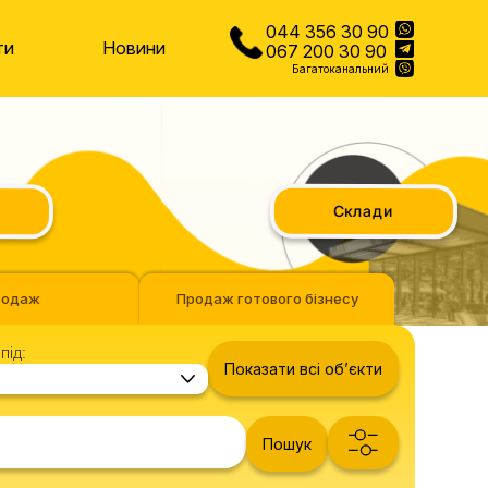
044 356 30 90
ти
Новини
067 200 30 90
Багатоканальний
Склади
родаж
Продаж готового бізнесу
під:
Показати всі обʼєкти
Пошук