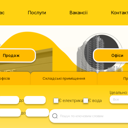
ас
Послуги
Вакансії
Контак
Продаж
Офіси
офісів
Складські приміщення
П
Ідеально 
Все
до
Є електрика
Є вода
до