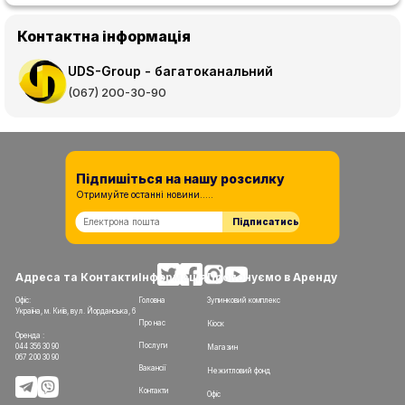
Контактна інформація
UDS-Group - багатоканальний
(067) 200-30-90
Підпишіться на нашу розсилку
Отримуйте останні новини.....
Підписатись
Адреса та Контакти
Інформація
Пропонуємо в Аренду
Офіс:
Головна
Зупинковий комплекс
Україна, м. Київ, вул. Йорданська, 6
Про нас
Кіоск
Оренда :
Послуги
044 356 30 90
Магазин
067 200 30 90
Вакансії
Нежитловий фонд
Контакти
Офіс