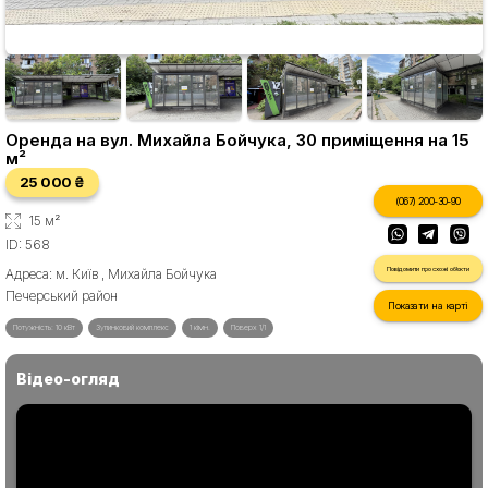
Оренда на вул. Михайла Бойчука, 30 приміщення на 15
м²
25 000 ₴
(067) 200-30-90
15 м²
ID: 568
Повідомити про схожі об'єкти
Адреса: м. Київ , Михайла Бойчука
Печерський район
Показати на карті
Потужність: 10 кВт
Зупинковий комплекс
1 кімн.
Поверх 1/1
Відео-огляд