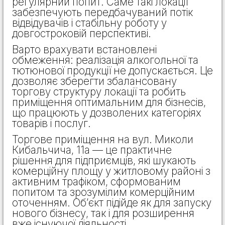
регулярний попит. Саме такі локації
забезпечують передбачуваний потік
відвідувачів і стабільну роботу у
довгостроковій перспективі.
Варто врахувати встановлені
обмеження: реалізація алкогольної та
тютюнової продукції не допускається. Це
дозволяє зберегти збалансовану
торгову структуру локації та робить
приміщення оптимальним для бізнесів,
що працюють у дозволених категоріях
товарів і послуг.
Торгове приміщення на вул. Миколи
Кибальчича, 11а — це практичне
рішення для підприємців, які шукають
комерційну площу у житловому районі з
активним трафіком, сформованим
попитом та зрозумілим комерційним
оточенням. Об’єкт підійде як для запуску
нового бізнесу, так і для розширення
вже існуючої діяльності.