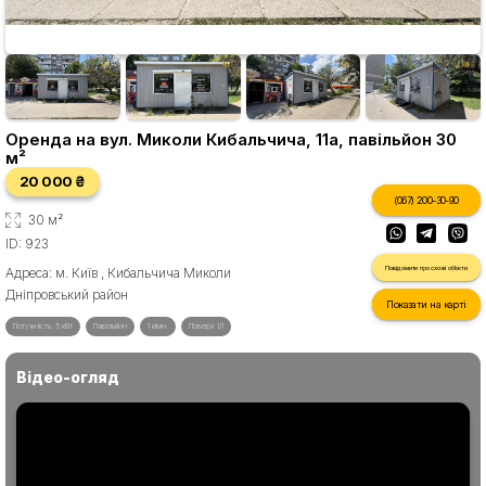
Оренда на вул. Миколи Кибальчича, 11а, павільйон 30
м²
20 000 ₴
(067) 200-30-90
30 м²
ID: 923
Повідомити про схожі об'єкти
Адреса: м. Київ , Кибальчича Миколи
Дніпровський район
Показати на карті
Потужність: 5 кВт
Павільйон
1 кімн.
Поверх 1/1
Відео-огляд