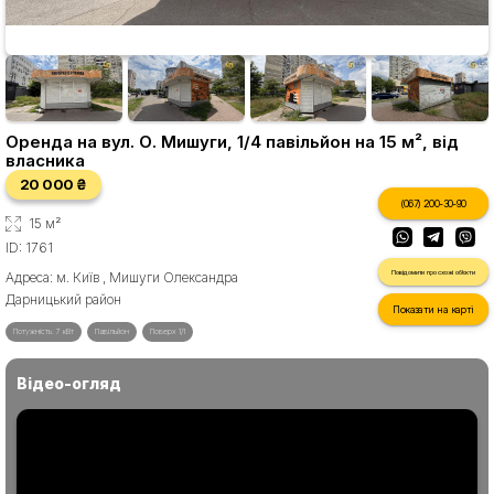
Оренда на вул. О. Мишуги, 1/4 павільйон на 15 м², від
власника
20 000 ₴
(067) 200-30-90
15 м²
ID: 1761
Повідомити про схожі об'єкти
Адреса: м. Київ , Мишуги Олександра
Дарницький район
Показати на карті
Потужність: 7 кВт
Павільйон
Поверх 1/1
Відео-огляд