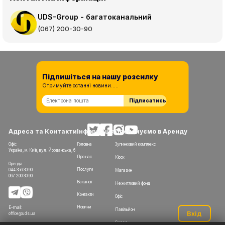
UDS-Group - багатоканальний
(067) 200-30-90
Підпишіться на нашу розсилку
Отримуйте останні новини.....
Підписатись
Адреса та Контакти
Інформація
Пропонуємо в Аренду
Офіс:
Головна
Зупинковий комплекс
Україна, м. Київ, вул. Йорданська, 6
Про нас
Кіоск
Оренда :
Послуги
044 356 30 90
Магазин
067 200 30 90
Вакансії
Нежитловий фонд
Контакти
Офіс
Новини
E-mail:
Павільйон
Вхід
office@uds.ua
Склад