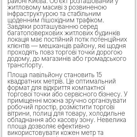
районі Києва. Об’єкт розташований у
житловому масиві з розвиненою
інфраструктурою та стабільним
щоденним пішохідним трафіком.
Завдяки розташуванню серед
багатоповерхових житлових будинків
локація має постійний потік потенційних
клієнтів — мешканців району, які щодня
проходять повз торгові точки дорогою
додому, до магазинів або громадського
транспорту.
Площа павільйону становить 15
квадратних метрів. Це оптимальний
формат для відкриття компактної
торгової точки або сервісного бізнесу. У
приміщенні можна зручно організувати
робочий простір, розмістити торгові
вітрини, полиці для товару, холодильне
обладнання або касову зону. Невелика
площа дозволяє ефективно
використовувати кожен метр та