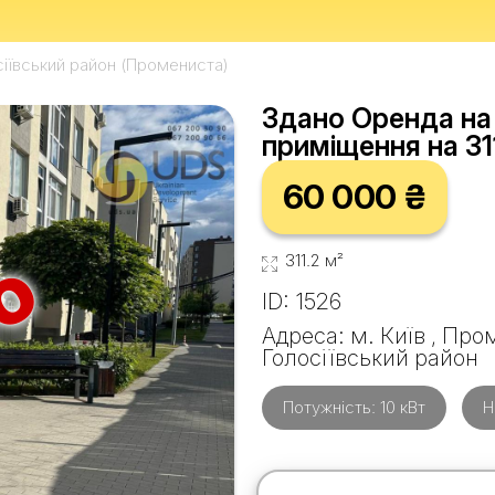
сіївський район (Промениста)
Здано Оренда на 
приміщення на 311
60 000 ₴
о
311.2 м²
ID: 1526
Адреса: м. Київ , Пр
Голосіївський район
Потужність: 10 кВт
Н