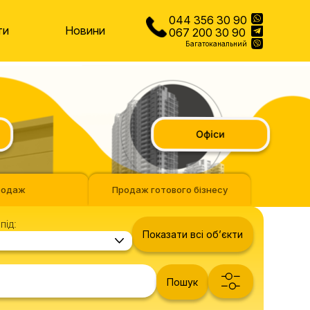
044 356 30 90
ти
Новини
067 200 30 90
Багатоканальний
Офіси
родаж
Продаж готового бізнесу
під:
Показати всі обʼєкти
Пошук