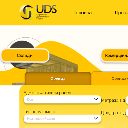
Головна
Про н
Комерційна 
Склади
Оренда
Оренда 
Адміністративний район:
Все
Метраж:
від
Тип нерухомості:
Ціна, грн:
від
Нежитловий фонд