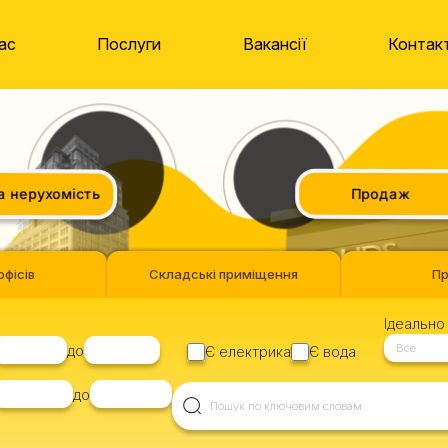
ас
Послуги
Вакансії
Контак
нерухомість
Продаж
офісів
Складські приміщення
П
Ідеально 
Все
до
Є електрика
Є вода
до