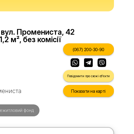
вул. Промениста, 42
,2 м², без комісії
(067) 200-30-90
Повідомити про схожі об'єкти
омениста
Показати на карті
ежитловий фонд