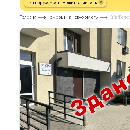
×
Тип нерухомості: Нежитловий фонд
Головна
Комерційна нерухомість
Київ/Голо
Здан