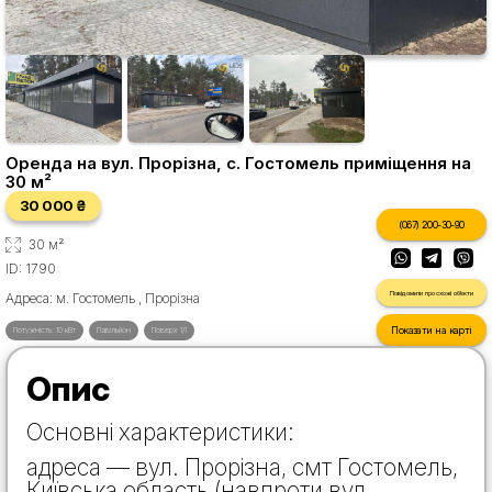
Оренда на вул. Прорізна, с. Гостомель приміщення на
30 м²
30 000 ₴
(067) 200-30-90
30 м²
ID: 1790
Повідомити про схожі об'єкти
Адреса: м. Гостомель , Прорізна
Показати на карті
Потужність: 10 кВт
Павільйон
Поверх 1/1
Опис
Основні характеристики:
адреса — вул. Прорізна, смт Гостомель,
Київська область (навпроти вул.