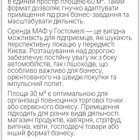
в єдиний простір площею 60 м². Такий
формат дозволяє гнучко адаптувати
приміщення під різні бізнес-завдання та
масштабувати діяльність.
Оренда МАФ у Гостомелі — це вигідна
можливість для підприємців, які шукають
перспективну локацію у передмісті
Києва. Розташування над дорогою
забезпечує постійну увагу як з боку
автомобілістів, так і пішоходів, що
особливо важливо для бізнесу,
орієнтованого на швидкі покупки та
імпульсний попит.
Площа 30 м² є оптимальною для
організації повноцінної торгової точки
або сервісного бізнесу. Приміщення
підходить для різних видів діяльності:
магазин продуктів, кав’ярня, стрітфуд,
випічка, квіти, господарчі товари або
інший формат бізнесу.