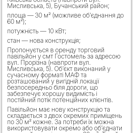
Мисливська, 5), Бучанський район;
площа — 30 м² (можливе об’єднання до
60 м²);
потужність — 10 кВт;
стан — нова конструкція;
Пропонується в оренду торговий
павільйон у смт Гостомель за адресою
вул. Прорізна (навпроти вул.
Мисливська, 5). Об’єкт виконаний у
сучасному форматі МАФ та
розташований у вигідній локації
безпосередньо біля дороги, що
забезпечує хорошу видимість і
постійний потік потенційних клієнтів.
Павільйон має нову конструкцію та
складається з двох окремих приміщень
по 30 м² кожне. За потреби їх можна
використовувати окремо або об’єднати