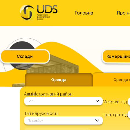
Головна
Про н
Комерційна 
Склади
Оренда
Оренда 
Адміністративний район:
Все
Метраж:
від
Тип нерухомості:
Ціна, грн:
від
Павільйон