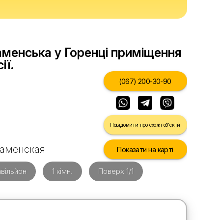
аменська у Горенці приміщення
ії.
(067) 200-30-90
Повідомити про схожі об'єкти
 Раменская
Показати на карті
вільйон
1 кімн.
Поверх 1/1