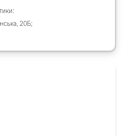
тики:
нська, 20Б;