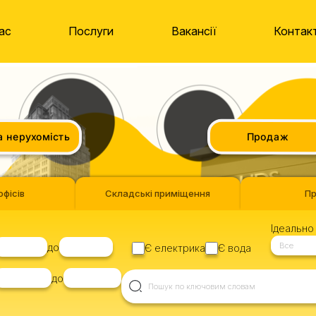
ас
Послуги
Вакансії
Контак
нерухомість
Продаж
офісів
Складські приміщення
П
Ідеально 
Все
до
Є електрика
Є вода
до