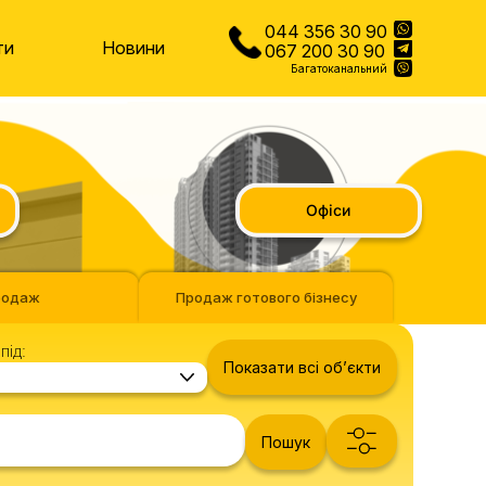
044 356 30 90
ти
Новини
067 200 30 90
Багатоканальний
Офіси
родаж
Продаж готового бізнесу
під:
Показати всі обʼєкти
Пошук