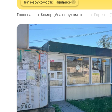
×
Тип нерухомості: Павільйон
Головна
Комерційна нерухомість
Горенка (