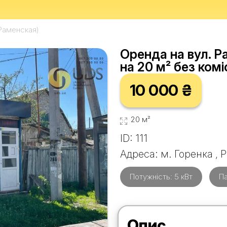
Раменская)
Оренда на вул. Р
на 20 м² без коміс
10 000 ₴
20 м²
ID: 111
Адреса: м. Горенка ,
Потужність: 5 кВт
Па
Опис