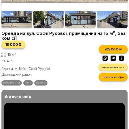
Оренда на вул. Софії Русової, приміщення на 15 м², без
комісії
18 000 ₴
(067) 200-30-90
15 м²
ID: 416
Повідомити про схожі об'єкти
Адреса: м. Київ , Софії Русової
Дарницький район
Показати на карті
Потужність: 10 кВт
1 кімн.
Поверх 1/1
Відео-огляд