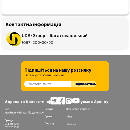
Контактна інформація
UDS-Group - багатоканальний
(067) 200-30-90
Підпишіться на нашу розсилку
Отримуйте останні новини.....
Підписатись
Адреса та Контакти
Інформація
Пропонуємо в Аренду
Офіс:
Головна
Зупинковий комплекс
Україна, м. Київ, вул. Йорданська, 6
Про нас
Кіоск
Оренда :
Послуги
044 356 30 90
Магазин
067 200 30 90