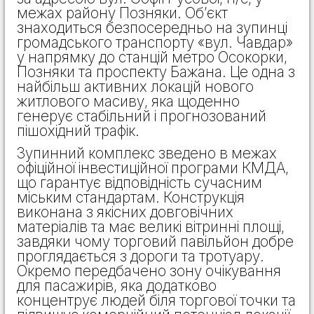
межах району Позняки. Об’єкт
знаходиться безпосередньо на зупинці
громадського транспорту «вул. Чавдар»
у напрямку до станцій метро Осокорки,
Позняки та проспекту Бажана. Це одна з
найбільш активних локацій нового
житлового масиву, яка щоденно
генерує стабільний і прогнозований
пішохідний трафік.
Зупинний комплекс зведено в межах
офіційної інвестиційної програми КМДА,
що гарантує відповідність сучасним
міським стандартам. Конструкція
виконана з якісних довговічних
матеріалів та має великі вітринні площі,
завдяки чому торговий павільйон добре
проглядається з дороги та тротуару.
Окремо передбачено зону очікування
для пасажирів, яка додатково
концентрує людей біля торгової точки та