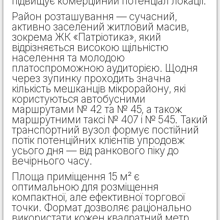
підвищує комерційний потенціал локації.
Район розташування — сучасний,
активно заселений житловий масив,
зокрема ЖК «Патріотика», який
відрізняється високою щільністю
населення та молодою
платоспроможною аудиторією. Щодня
через зупинку проходить значна
кількість мешканців мікрорайону, які
користуються автобусними
маршрутами № 42 та № 45, а також
маршрутними таксі № 407 і № 545. Такий
транспортний вузол формує постійний
потік потенційних клієнтів упродовж
усього дня — від ранкового піку до
вечірнього часу.
Площа приміщення 15 м² є
оптимальною для розміщення
компактної, але ефективної торгової
точки. Формат дозволяє раціонально
використати кожен квадратний метр,