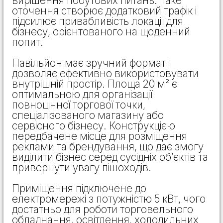
вирішення побутових питань. Таке
оточення створює додатковий трафік і
підсилює привабливість локації для
бізнесу, орієнтованого на щоденний
попит.
Павільйон має зручний формат і
дозволяє ефективно використовувати
внутрішній простір. Площа 20 м² є
оптимальною для організації
повноцінної торгової точки,
спеціалізованого магазину або
сервісного бізнесу. Конструкцією
передбачене місце для розміщення
реклами та брендування, що дає змогу
виділити бізнес серед сусідніх об’єктів та
привернути увагу пішоходів.
Приміщення підключене до
електромережі з потужністю 5 кВт, чого
достатньо для роботи торговельного
обладнання, освітлення, холодильних