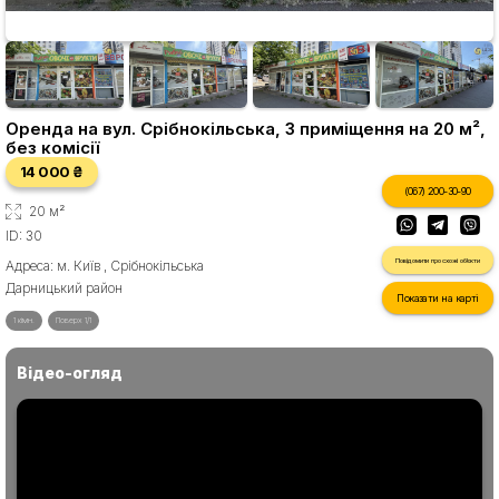
Оренда на вул. Срібнокільська, 3 приміщення на 20 м²,
без комісії
14 000 ₴
(067) 200-30-90
20 м²
ID: 30
Повідомити про схожі об'єкти
Адреса: м. Київ , Срібнокільська
Дарницький район
Показати на карті
1 кімн.
Поверх 1/1
Відео-огляд