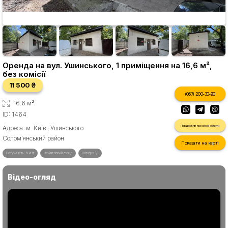
Оренда на вул. Ушинського, 1 приміщення на 16,6 м²,
без комісії
11 500 ₴
(067) 200-30-90
16.6 м²
ID: 1464
Повідомити про схожі об'єкти
Адреса: м. Київ , Ушинського
Солом'янський район
Показати на карті
Потужність: 5 кВт
Нежитловий фонд
Поверх 1/1
Відео-огляд