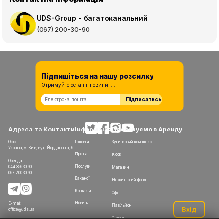
UDS-Group - багатоканальний
(067) 200-30-90
Підпишіться на нашу розсилку
Отримуйте останні новини.....
Підписатись
Адреса та Контакти
Інформація
Пропонуємо в Аренду
Офіс:
Головна
Зупинковий комплекс
Україна, м. Київ, вул. Йорданська, 6
Про нас
Кіоск
Оренда :
Послуги
044 356 30 90
Магазин
067 200 30 90
Вакансії
Нежитловий фонд
Контакти
Офіс
Новини
E-mail:
Павільйон
Вхід
office@uds.ua
Склад