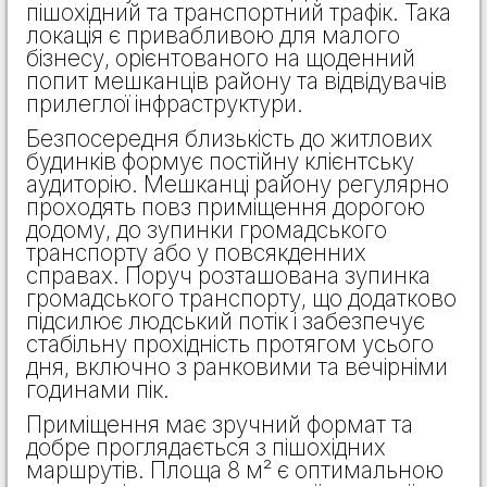
пішохідний та транспортний трафік. Така
локація є привабливою для малого
бізнесу, орієнтованого на щоденний
попит мешканців району та відвідувачів
прилеглої інфраструктури.
Безпосередня близькість до житлових
будинків формує постійну клієнтську
аудиторію. Мешканці району регулярно
проходять повз приміщення дорогою
додому, до зупинки громадського
транспорту або у повсякденних
справах. Поруч розташована зупинка
громадського транспорту, що додатково
підсилює людський потік і забезпечує
стабільну прохідність протягом усього
дня, включно з ранковими та вечірніми
годинами пік.
Приміщення має зручний формат та
добре проглядається з пішохідних
маршрутів. Площа 8 м² є оптимальною