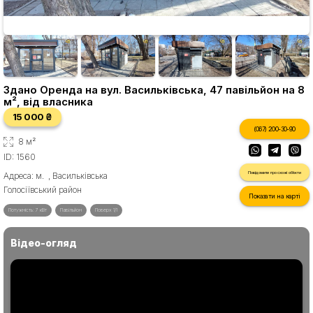
Здано Оренда на вул. Васильківська, 47 павільйон на 8
м², від власника
15 000 ₴
(067) 200-30-90
8 м²
ID: 1560
Повідомити про схожі об'єкти
Адреса: м. , Васильківська
Голосіївський район
Показати на карті
Потужність: 7 кВт
Павільйон
Поверх 1/1
Відео-огляд