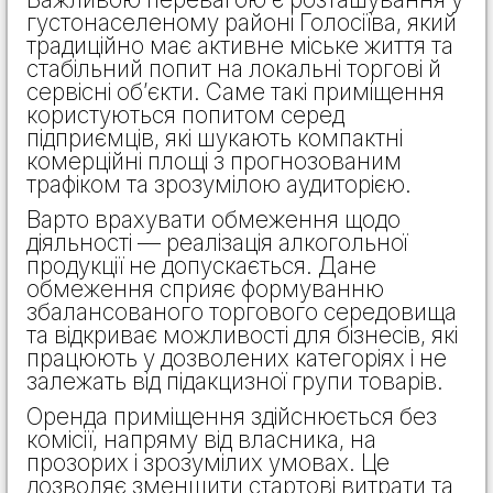
густонаселеному районі Голосіїва, який
традиційно має активне міське життя та
стабільний попит на локальні торгові й
сервісні об’єкти. Саме такі приміщення
користуються попитом серед
підприємців, які шукають компактні
комерційні площі з прогнозованим
трафіком та зрозумілою аудиторією.
Варто врахувати обмеження щодо
діяльності — реалізація алкогольної
продукції не допускається. Дане
обмеження сприяє формуванню
збалансованого торгового середовища
та відкриває можливості для бізнесів, які
працюють у дозволених категоріях і не
залежать від підакцизної групи товарів.
Оренда приміщення здійснюється без
комісії, напряму від власника, на
прозорих і зрозумілих умовах. Це
дозволяє зменшити стартові витрати та