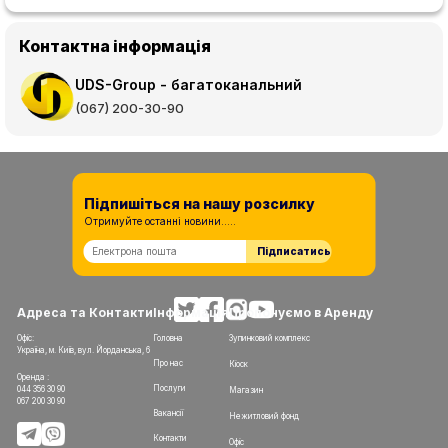
Контактна інформація
UDS-Group - багатоканальний
(067) 200-30-90
Підпишіться на нашу розсилку
Отримуйте останні новини.....
Підписатись
Адреса та Контакти
Інформація
Пропонуємо в Аренду
Офіс:
Головна
Зупинковий комплекс
Україна, м. Київ, вул. Йорданська, 6
Про нас
Кіоск
Оренда :
Послуги
044 356 30 90
Магазин
067 200 30 90
Вакансії
Нежитловий фонд
Контакти
Офіс