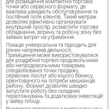
для розміщення компактної торгової
точки або сервісного формату, де
важлива швидкість обслуговування та
постійний потік клієнтів. Такий метраж
дозволяє ефективно організувати
внутрішній простір, розмістити торгове
обладнання, вітрину та робочу зону без
зайвих витрат на утримання.
Локація універсальна та підходить для
різних напрямків діяльності.
Приміщення може використовуватися
для роздрібної торгівлі продовольчими
або непродовольчими товарами,
спеціалізованої точки продажу,
сервісних послуг або іншого бізнесу,
орієнтованого на потреби мешканців
району. Формат дозволяє швидко
запустити роботу без складних
перепланувань та додаткових інвестицій
у зайву площу.
Важливою перевагою є розташування у