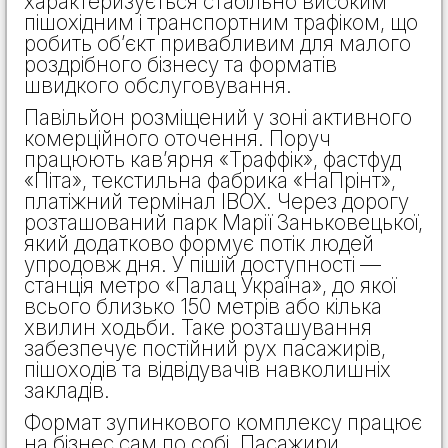
характеризується стабільно високим
пішохідним і транспортним трафіком, що
робить об’єкт привабливим для малого
роздрібного бізнесу та форматів
швидкого обслуговування.
Павільйон розміщений у зоні активного
комерційного оточення. Поруч
працюють кав’ярня «Траффік», фастфуд
«Піта», текстильна фабрика «НаПрінт»,
платіжний термінал IBOX. Через дорогу
розташований парк Марії Заньковецької,
який додатково формує потік людей
упродовж дня. У пішій доступності —
станція метро «Палац Україна», до якої
всього близько 150 метрів або кілька
хвилин ходьби. Таке розташування
забезпечує постійний рух пасажирів,
пішоходів та відвідувачів навколишніх
закладів.
Формат зупинкового комплексу працює
на бізнес сам по собі. Пасажири