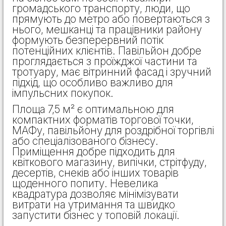
громадського транспорту, люди, що
прямують до метро або повертаються з
нього, мешканці та працівники району
формують безперервний потік
потенційних клієнтів. Павільйон добре
проглядається з проїжджої частини та
тротуару, має вітринний фасад і зручний
підхід, що особливо важливо для
імпульсних покупок.
Площа 7,5 м² є оптимальною для
компактних форматів торгової точки,
МАФу, павільйону для роздрібної торгівлі
або спеціалізованого бізнесу.
Приміщення добре підходить для
квіткового магазину, випічки, стрітфуду,
десертів, снеків або інших товарів
щоденного попиту. Невелика
квадратура дозволяє мінімізувати
витрати на утримання та швидко
запустити бізнес у топовій локації.