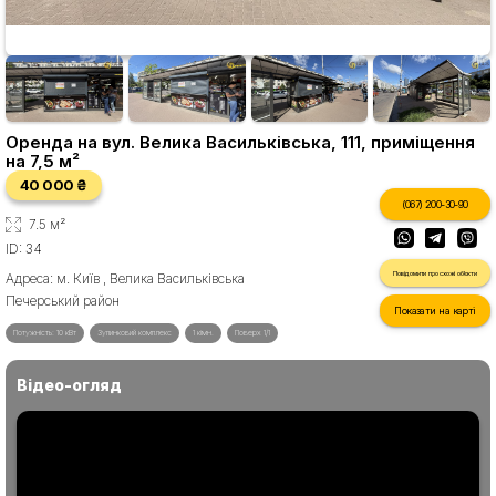
Оренда на вул. Велика Васильківська, 111, приміщення
на 7,5 м²
40 000 ₴
(067) 200-30-90
7.5 м²
ID: 34
Повідомити про схожі об'єкти
Адреса: м. Київ , Велика Васильківська
Печерський район
Показати на карті
Потужність: 10 кВт
Зупинковий комплекс
1 кімн.
Поверх 1/1
Відео-огляд