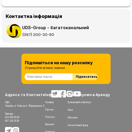
Контактна інформація
UDS-Group - багатоканальний
(067) 200-30-90
Підпишіться на нашу розсилку
Отримуйте останні новини.....
Підписатись
Адреса та Контакти
Інформація
Пропонуємо в Аренду
Офіс:
Головна
Зупинковий комплекс
Україна, м. Київ, вул. Йорданська, 6
Про нас
Кіоск
Оренда :
Послуги
044 356 30 90
Магазин
067 200 30 90
Вакансії
Нежитловий фонд
Контакти