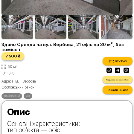
Здано Оренда на вул. Вербова, 21 офіс на 30 м², без
коміссії
7 500 ₴
(067) 200-30-90
50 м²
ID: 1618
Повідомити про схожі об'єкти
Адреса: м. , Вербова
Оболонський район
Показати на карті
Потужність: 5 кВт
Офіс
Опис
Основні характеристики:
тип об’єкта — офіс