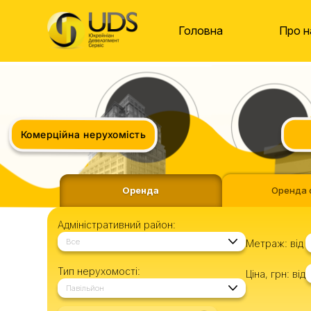
Головна
Про н
Комерційна нерухомість
Оренда
Оренда 
Адміністративний район:
Все
Метраж:
від
Тип нерухомості:
Ціна, грн:
від
Павільйон