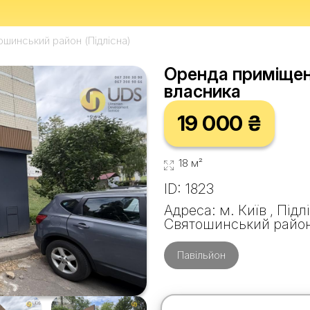
ошинський район (Підлісна)
Оренда приміщення
власника
19 000 ₴
18 м²
ID: 1823
Адреса: м. Київ , Підл
Святошинський райо
Павільйон