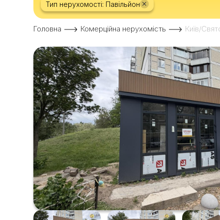
×
Тип нерухомості: Павільйон
Головна
Комерційна нерухомість
Київ/Свят