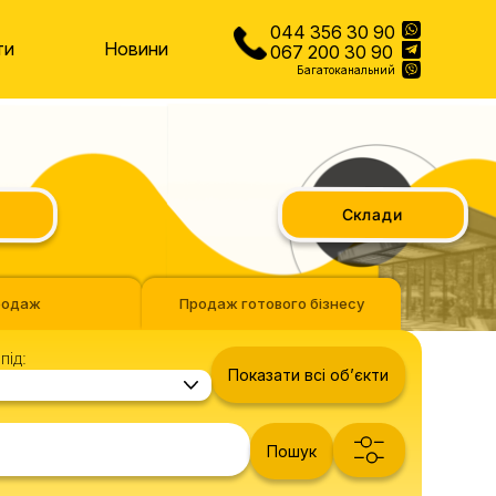
044 356 30 90
ти
Новини
067 200 30 90
Багатоканальний
Склади
родаж
Продаж готового бізнесу
під:
Показати всі обʼєкти
Пошук