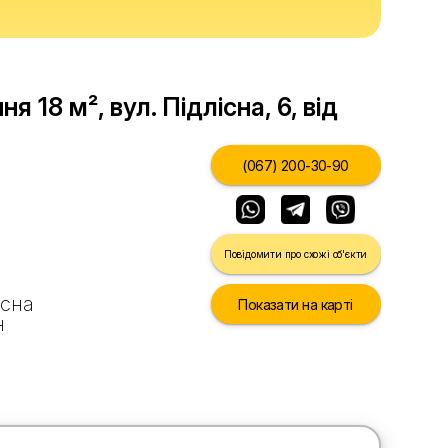
 18 м², вул. Підлісна, 6, від
(067) 200-30-90
Повідомити про схожі об'єкти
існа
Показати на карті
н