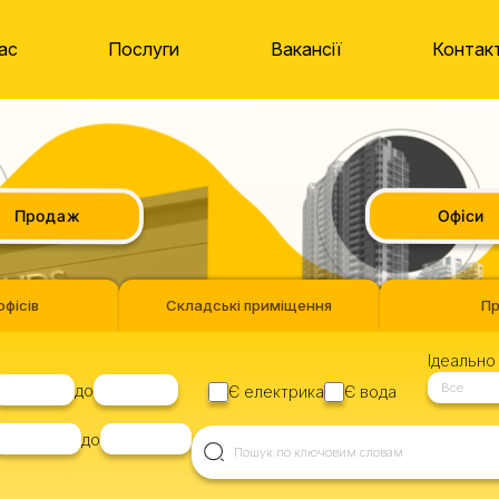
ас
Послуги
Вакансії
Контак
Продаж
Офіси
офісів
Складські приміщення
П
Ідеально 
Все
до
Є електрика
Є вода
до