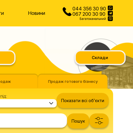
044 356 30 90
ти
Новини
067 200 30 90
Багатоканальний
Склади
родаж
Продаж готового бізнесу
під:
Показати всі обʼєкти
Пошук