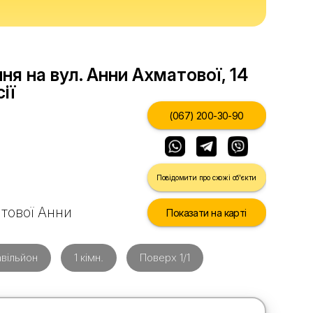
я на вул. Анни Ахматової, 14
ії
(067) 200-30-90
Повідомити про схожі об'єкти
атової Анни
Показати на карті
вільйон
1 кімн.
Поверх 1/1