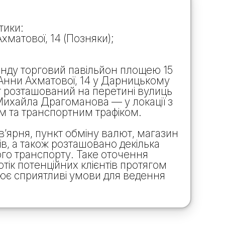
тики:
Ахматової, 14 (Позняки);
нду торговий павільйон площею 15
 Анни Ахматової, 14 у Дарницькому
кт розташований на перетині вулиць
Михайла Драгоманова — у локації з
м та транспортним трафіком.
’ярня, пункт обміну валют, магазин
в, а також розташовано декілька
го транспорту. Таке оточення
тік потенційних клієнтів протягом
рює сприятливі умови для ведення