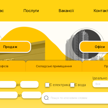
ас
Послуги
Вакансії
Контак
Продаж
Офіси
офісів
Складські приміщення
П
Ідеально 
Все
до
Є електрика
Є вода
до