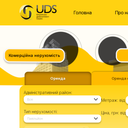
Головна
Про н
Комерційна нерухомість
Оренда
Оренда 
Адміністративний район:
Все
Метраж:
від
Тип нерухомості:
Ціна, грн:
від
Павільйон