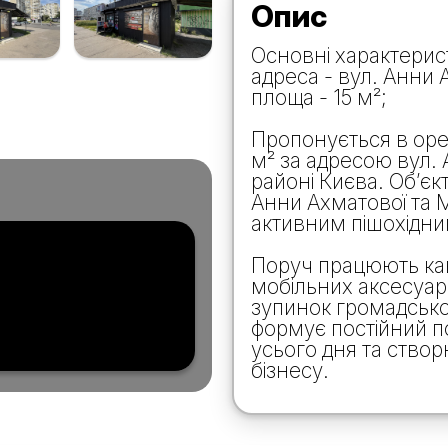
Опис
Основні характерис
адреса - вул. Анни 
площа - 15 м²;
Пропонується в оре
м² за адресою вул.
районі Києва. Об’є
Анни Ахматової та 
активним пішохідни
Поруч працюють кав
мобільних аксесуарі
зупинок громадсько
формує постійний по
усього дня та ство
бізнесу.