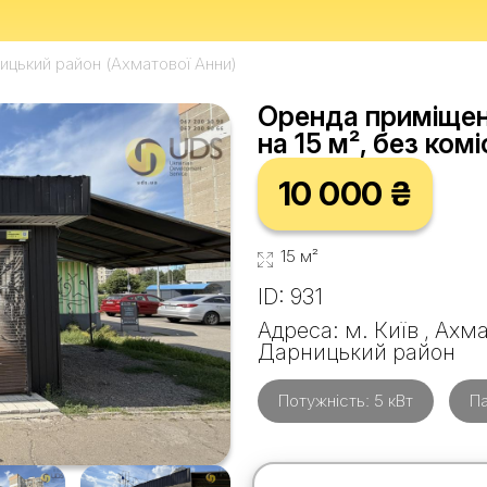
ицький район (Ахматової Анни)
Оренда приміщенн
на 15 м², без коміс
10 000 ₴
15 м²
ID: 931
Адреса: м. Київ , Ахм
Дарницький район
Потужність: 5 кВт
Па