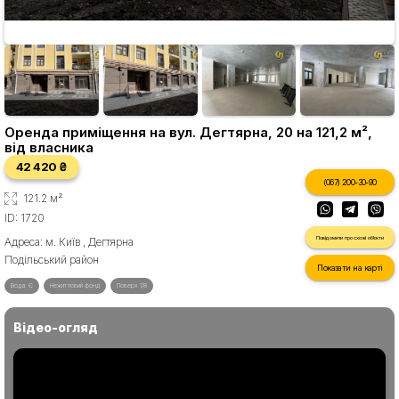
Оренда приміщення на вул. Дегтярна, 20 на 121,2 м²,
від власника
42 420 ₴
(067) 200-30-90
121.2 м²
ID: 1720
Повідомити про схожі об'єкти
Адреса: м. Київ , Дегтярна
Подільський район
Показати на карті
Вода: Є
Нежитловий фонд
Поверх 1/8
Відео-огляд