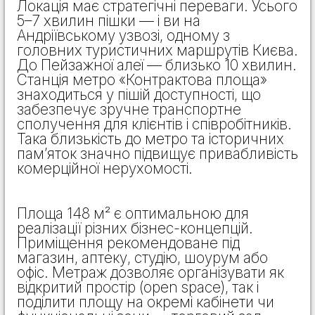
Локація має стратегічні переваги. Усього
5–7 хвилин пішки — і ви на
Андріївському узвозі, одному з
головних туристичних маршрутів Києва.
До Пейзажної алеї — близько 10 хвилин.
Станція метро «Контрактова площа»
знаходиться у пішій доступності, що
забезпечує зручне транспортне
сполучення для клієнтів і співробітників.
Така близькість до метро та історичних
пам’яток значно підвищує привабливість
комерційної нерухомості.
Площа 148 м² є оптимальною для
реалізації різних бізнес-концепцій.
Приміщення рекомендоване під
магазин, аптеку, студію, шоурум або
офіс. Метраж дозволяє організувати як
відкритий простір (open space), так і
поділити площу на окремі кабінети чи