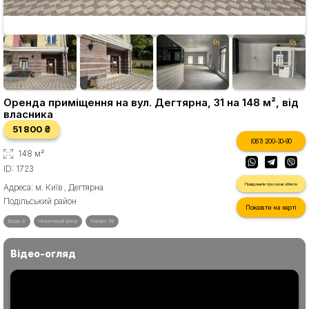
Оренда приміщення на вул. Дегтярна, 31 на 148 м², від
власника
51 800 ₴
(067) 200-30-90
148 м²
ID: 1723
Повідомити про схожі об'єкти
Адреса: м. Київ , Дегтярна
Подільський район
Показати на карті
Вода: Є
Нежитловий фонд
Поверх 1/8
Відео-огляд