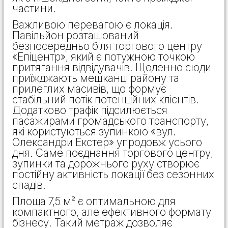
частини.
Важливою перевагою є локація.
Павільйон розташований
безпосередньо біля торгового центру
«Епіцентр», який є потужною точкою
притягання відвідувачів. Щоденно сюди
приїжджають мешканці району та
прилеглих масивів, що формує
стабільний потік потенційних клієнтів.
Додатково трафік підсилюється
пасажирами громадського транспорту,
які користуються зупинкою «вул.
Олександри Екстер» упродовж усього
дня. Саме поєднання торгового центру,
зупинки та дорожнього руху створює
постійну активність локації без сезонних
спадів.
Площа 7,5 м² є оптимальною для
компактного, але ефективного формату
бізнесу. Такий метраж дозволяє