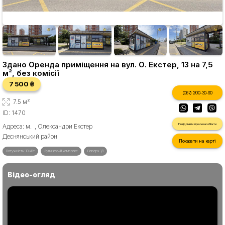
Здано Оренда приміщення на вул. О. Екстер, 13 на 7,5
м², без комісії
7 500 ₴
(067) 200-30-90
7.5 м²
ID: 1470
Повідомити про схожі об'єкти
Адреса: м. , Олександри Екстер
Деснянський район
Показати на карті
Потужність: 10 кВт
Зупинковий комплекс
Поверх 1/1
Відео-огляд