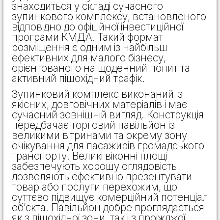
знаходиться у складі сучасного
зупинкового комплексу, встановленого
відповідно до офіційної інвестиційної
програми КМДА. Такий формат
розміщення є одним із найбільш
ефективних для малого бізнесу,
орієнтованого на щоденний попит та
активний пішохідний трафік.
Зупинковий комплекс виконаний із
якісних, довговічних матеріалів і має
сучасний зовнішній вигляд. Конструкція
передбачає торговий павільйон із
великими вітринами та окрему зону
очікування для пасажирів громадського
транспорту. Великі віконні площі
забезпечують хорошу оглядовість і
дозволяють ефективно презентувати
товар або послуги перехожим, що
суттєво підвищує комерційний потенціал
об’єкта. Павільйон добре проглядається
як з пішохідної зони, так і з проїжджої