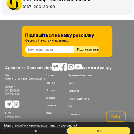
(067) 200-30-90
Підпишіться на нашу розсилку
Отримуйте останні новини.....
Підписатись
Адреса та Контакти
Інформація
Пропонуємо в Аренду
Офіс:
Головна
Зупинковий комплекс
Україна, м. Київ, вул. Йорданська, 6
Про нас
Кіоск
Оренда :
Послуги
044 356 30 90
Магазин
067 200 30 90
Вакансії
Нежитловий фонд
Контакти
Офіс
Новини
E-mail:
Павільйон
Вхід
office@uds.ua
Склад
Зберігати cookie з історією переглянутих оголошень?
Ні
Так
© 2009-2026 UDS Group