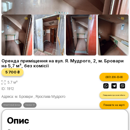
Оренда приміщення на вул. Я. Мудрого, 2, м. Бровари
на 5,7 м², без комісії
5 700 ₴
(067) 200-30-90
5.7 м²
ID: 1912
Повідомити про схожі об'єкти
Адреса: м. Бровари , Ярослава Мудрого
Показати на карті
Нежитловий фонд
Поверх 1/1
Опис