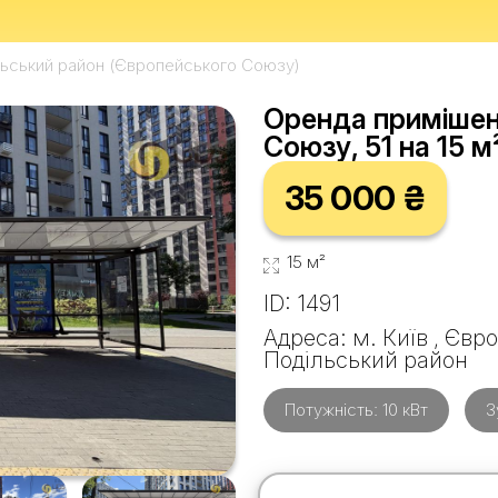
льський район (Європейського Союзу)
Оренда примішенн
Союзу, 51 на 15 м
35 000 ₴
15 м²
ID: 1491
Адреса: м. Київ , Єв
Подільський район
Потужність: 10 кВт
З