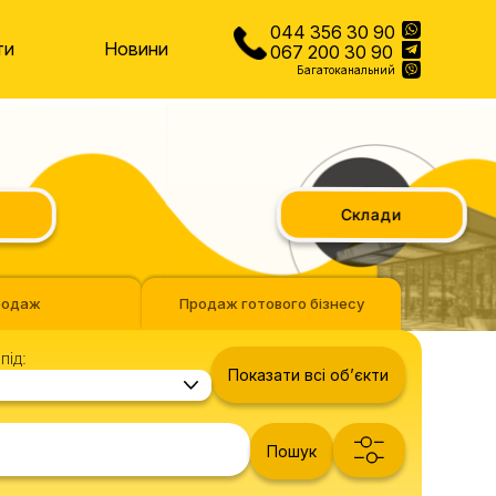
044 356 30 90
ти
Новини
067 200 30 90
Багатоканальний
Склади
родаж
Продаж готового бізнесу
під:
Показати всі обʼєкти
Пошук