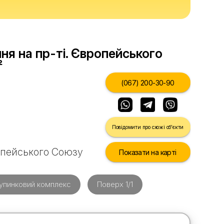
я на пр-ті. Європейського
²
(067) 200-30-90
Повідомити про схожі об'єкти
ропейського Союзу
Показати на карті
упинковий комплекс
Поверх 1/1