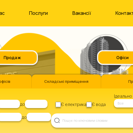
ас
Послуги
Вакансії
Контак
Продаж
Офіси
офісів
Складські приміщення
П
Ідеально 
Все
до
Є електрика
Є вода
до