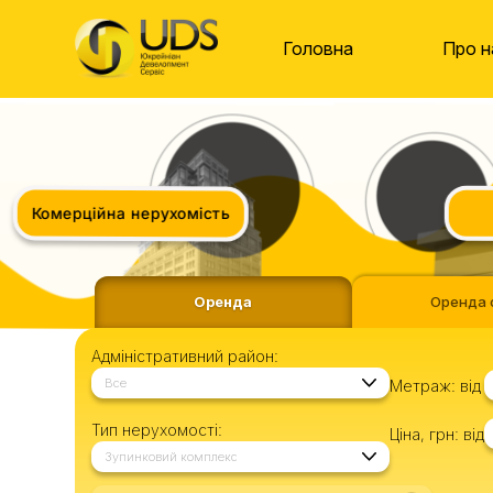
Головна
Про н
Комерційна нерухомість
Оренда
Оренда 
Адміністративний район:
Все
Метраж:
від
Тип нерухомості:
Ціна, грн:
від
Зупинковий комплекс