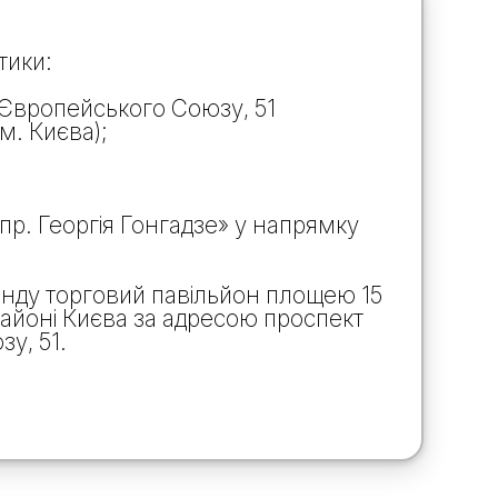
тики:
Європейського Союзу, 51
м. Києва);
пр. Георгія Гонгадзе» у напрямку
нду торговий павільйон площею 15
районі Києва за адресою проспект
у, 51.