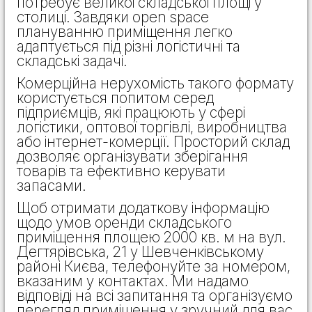
потребує великої складської площі у
столиці. Завдяки open space
плануванню приміщення легко
адаптується під різні логістичні та
складські задачі.
Комерційна нерухомість такого формату
користується попитом серед
підприємців, які працюють у сфері
логістики, оптової торгівлі, виробництва
або інтернет-комерції. Просторий склад
дозволяє організувати зберігання
товарів та ефективно керувати
запасами.
Щоб отримати додаткову інформацію
щодо умов оренди складського
приміщення площею 2000 кв. м на вул.
Дегтярівська, 21 у Шевченківському
районі Києва, телефонуйте за номером,
вказаним у контактах. Ми надамо
відповіді на всі запитання та організуємо
перегляд приміщення у зручний для вас