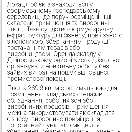
Локація об’єкта знаходиться у
сформованому господарському
середовищі, де поруч розміщені інші
складські приміщення та виробничі
площі. Таке сусідство формує зручну
інфраструктуру для бізнесу, пов’язаного
з логістикою, зберіганням продукції,
постачанням товарів або
виробництвом. Оренда складу у
Дніпровському районі Києва дозволяє
організувати ефективну роботу без
зайвих витрат на пошук відповідної
промислової локації.
Площа 289,9 кв. м є оптимальною для
розміщення складських стелажів,
обладнання, робочих зон або
виробничих процесів. Приміщення
можна використовувати як склад для
бізнесу, виробниче приміщення,
логістичний пункт або місце для
зберігання товарних запасів. Наявність