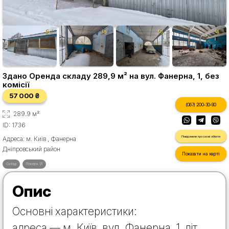
Здано Оренда складу 289,9 м² на вул. Фанерна, 1, без
комісії
57 000 ₴
(067) 200-30-90
289.9 м²
ID: 1736
Повідомити про схожі об'єкти
Адреса: м. Київ , Фанерна
Дніпровський район
Показати на карті
Склад
Поверх 1/1
Опис
Основні характеристики:
адреса — м. Київ, вул. Фанерна, 1, літ.