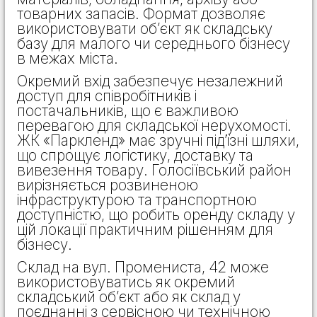
товарних запасів. Формат дозволяє
використовувати об’єкт як складську
базу для малого чи середнього бізнесу
в межах міста.
Окремий вхід забезпечує незалежний
доступ для співробітників і
постачальників, що є важливою
перевагою для складської нерухомості.
ЖК «Паркленд» має зручні під’їзні шляхи,
що спрощує логістику, доставку та
вивезення товару. Голосіївський район
вирізняється розвиненою
інфраструктурою та транспортною
доступністю, що робить оренду складу у
цій локації практичним рішенням для
бізнесу.
Склад на вул. Промениста, 42 може
використовуватись як окремий
складський об’єкт або як склад у
поєднанні з сервісною чи технічною