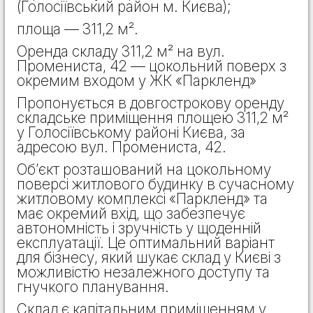
(Голосіївський район м. Києва);
площа — 311,2 м².
Оренда складу 311,2 м² на вул.
Промениста, 42 — цокольний поверх з
окремим входом у ЖК «Паркленд»
Пропонується в довгострокову оренду
складське приміщення площею 311,2 м²
у Голосіївському районі Києва, за
адресою вул. Промениста, 42.
Об’єкт розташований на цокольному
поверсі житлового будинку в сучасному
житловому комплексі «Паркленд» та
має окремий вхід, що забезпечує
автономність і зручність у щоденній
експлуатації. Це оптимальний варіант
для бізнесу, який шукає склад у Києві з
можливістю незалежного доступу та
гнучкого планування.
Склад є капітальним приміщенням у