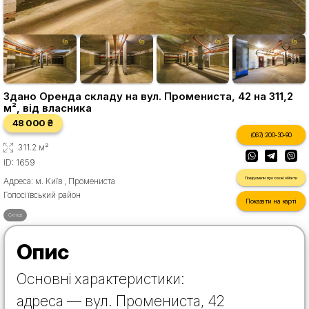
Здано Оренда складу на вул. Промениста, 42 на 311,2
м², від власника
48 000 ₴
(067) 200-30-90
311.2 м²
ID: 1659
Повідомити про схожі об'єкти
Адреса: м. Київ , Промениста
Голосіївський район
Показати на карті
Склад
Опис
Основні характеристики:
адреса — вул. Промениста, 42