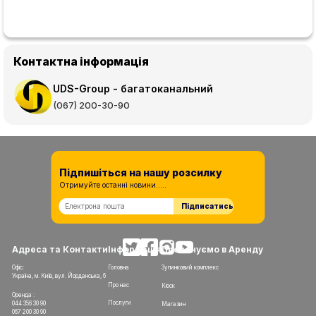
Контактна інформація
UDS-Group - багатоканальний
(067) 200-30-90
Підпишіться на нашу розсилку
Отримуйте останні новини.....
Підписатись
Адреса та Контакти
Інформація
Пропонуємо в Аренду
Офіс:
Головна
Зупинковий комплекс
Україна, м. Київ, вул. Йорданська, 6
Про нас
Кіоск
Оренда :
Послуги
044 356 30 90
Магазин
067 200 30 90