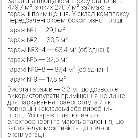
Загальна площа комплексу становить
479,7 м², з яких 270,7 м² займають
гаражні приміщення. У складі комплексу
передбачені окремі бокси різної площі:
гараж №1 — 29,1 м²
гараж №2 — 30,5 м²
гаражі №3–4 — 63,4 м² (об’єднані)
гараж №5 — 32,5 м²
гаражі №6–8 — 97,4 м² (об’єднані)
гараж №9 — 17,8 м²
Висота гаражів — 3,3 м, що дозволяє
використовувати приміщення не лише
для паркування транспорту, а й як
повноцінні складські або виробничі
площі. Усі гаражі підключені до
електроенергії та мають опалення, що
забезпечує можливість цілорічної
експлуатації.