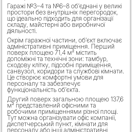
Гаражі №3–4 та №6–8 об’єднані у великі
простори без внутрішніх перегородок,
що ідеально підходить для організації
складу, майстерні або виробничої
діяльності.
Окрім гаражної частини, об’єкт включає
адміністративні приміщення. Перший
поверх площею 71,4 м² містить
допоміжні та технічні зони: тамбур,
сходову клітку, підсобні приміщення,
санвузол, коридори та службові кімнати.
Це створює комфортні умови для
персоналу та забезпечує
функціональність об’єкта.
Другий поверх загальною площею 137,6
м² представлений офісними та
робочими приміщеннями різної площі.
Тут можна організувати офіс компанії,
диспетчерський пункт, кімнати для
персоналу або інші адміністративні