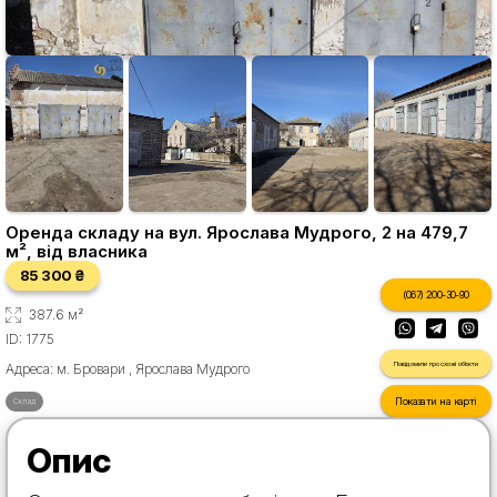
Оренда складу на вул. Ярослава Мудрого, 2 на 479,7
м², від власника
85 300 ₴
(067) 200-30-90
387.6 м²
ID: 1775
Повідомити про схожі об'єкти
Адреса: м. Бровари , Ярослава Мудрого
Показати на карті
Склад
Опис