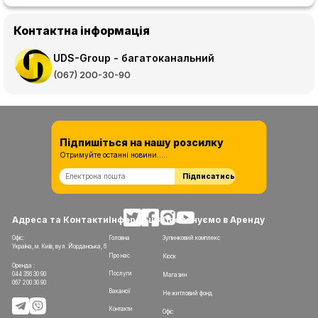
Контактна інформація
UDS-Group - багатоканальний
(067) 200-30-90
Підпишіться на нашу розсилку
Отримуйте останні новини.....
Підписатись
Адреса та Контакти
Інформація
Пропонуємо в Аренду
Офіс:
Головна
Зупинковий комплекс
Україна, м. Київ, вул. Йорданська, 6
Про нас
Кіоск
Оренда :
Послуги
044 356 30 90
Магазин
067 200 30 90
Вакансії
Нежитловий фонд
Контакти
Офіс