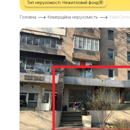
×
Тип нерухомості: Нежитловий фонд
Головна
Комерційна нерухомість
Київ/Свят