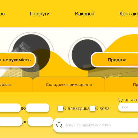
ас
Послуги
Вакансії
Контак
нерухомість
Продаж
офісів
Складські приміщення
П
Ідеально 
Все
до
Є електрика
Є вода
до