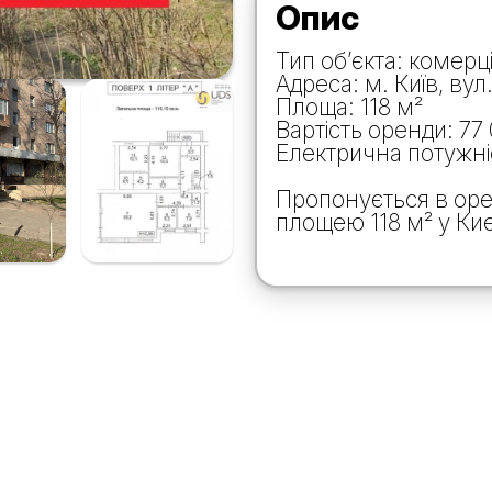
Опис
Тип об’єкта: комер
Адреса: м. Київ, вул
Площа: 118 м²
Вартість оренди: 77
Електрична потужніс
Пропонується в ор
площею 118 м² у Киє