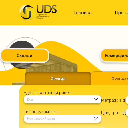
Головна
Про н
Комерційна 
Склади
Оренда
Оренда 
Адміністративний район:
Все
Метраж:
від
Тип нерухомості:
Ціна, грн:
від
Нежитловий фонд