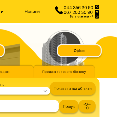
044 356 30 90
ти
Новини
067 200 30 90
Багатоканальний
Офіси
родаж
Продаж готового бізнесу
під:
Показати всі обʼєкти
Пошук