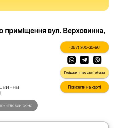
 приміщення вул. Верховинна,
(067) 200-30-90
Повідомити про схожі об'єкти
ховинна
Показати на карті
н
ежитловий фонд