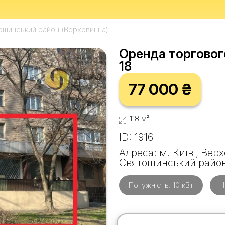
ошинський район (Верховинна)
Оренда торгового
18
77 000 ₴
118 м²
ID: 1916
Адреса: м. Київ , Вер
Святошинський райо
Потужність: 10 кВт
Н