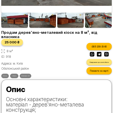
Продам дерев'яно-металевий кіоск на 8 м², від
власника
25 000 ₴
(067) 200-30-90
8 м²
ID: 918
Повідомити про схожі об'єкти
Адреса: м. Київ
Оболонський район
Показати на карті
Кіоск
1 кімн.
Поверх 1/1
Опис
Основні характеристики:
матеріал - дерев'яно-металева
конструкція;