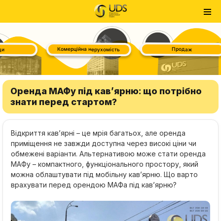
Комерційна нерухомість
Продаж
Оренда МАФу під кав’ярню: що потрібно
знати перед стартом?
Відкриття кав’ярні – це мрія багатьох, але оренда
приміщення не завжди доступна через високі ціни чи
обмежені варіанти. Альтернативою може стати оренда
МАФу – компактного, функціонального простору, який
можна облаштувати під мобільну кав’ярню. Що варто
врахувати перед орендою МАФа під кав’ярню?