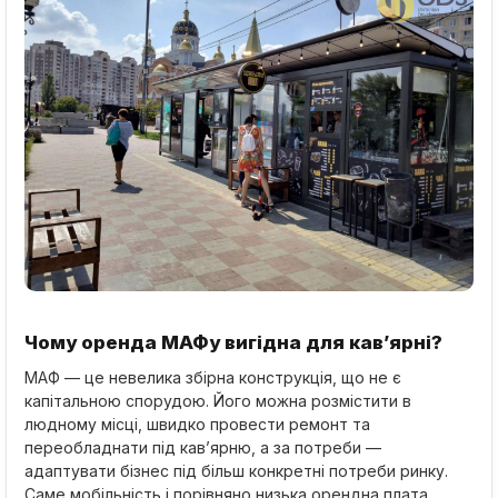
Чому оренда МАФу вигідна для кав’ярні?
МАФ — це невелика збірна конструкція, що не є
капітальною спорудою. Його можна розмістити в
людному місці, швидко провести ремонт та
переобладнати під кав’ярню, а за потреби —
адаптувати бізнес під більш конкретні потреби ринку.
Саме мобільність і порівняно низька орендна плата