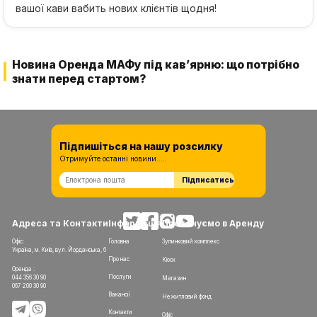
вашої кави вабить нових клієнтів щодня!
Новина Оренда МАФу під кав’ярню: що потрібно
знати перед стартом?
Підпишіться на нашу розсилку
Отримуйте останні новини.....
Підписатись
Адреса та Контакти
Інформація
Пропонуємо в Аренду
Офіс:
Головна
Зупинковий комплекс
Україна, м. Київ, вул. Йорданська, 6
Про нас
Кіоск
Оренда :
Послуги
044 356 30 90
Магазин
067 200 30 90
Вакансії
Нежитловий фонд
Контакти
Офіс