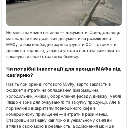
Не менш важливе питання — документи. Орендодавець
має надати вам дозвільні документи на розміщення
МАФу, а вам необхідно зареєструвати ФОП, отримати
дозвіл на торгівлю, укласти угоди з постачальниками та
спланувати свою стратегію бізнесу.
Чи потрібні інвестиції для оренди МАФа під
кав’ярню?
Навіть при оренді готового МАФу, варто закласти в
бюджет витрати на обладнання (кавомашина,
холодильник, мийка), оформлення фасаду, вивіску, меблі
(якщо є зона для очікування) та закупку продукції. Але в
порівнянні з відкриттям повноцінного кафе в
комерційному приміщенні — витрати в рази менші.
Створивши затишну кав’ярню в унікальному стилі ви
втілите свою мрію в реальність, а здійснення мрій це