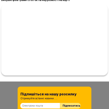
Вибрані фільтрами
13
обʼєктів нерухомості на карті
Підпишіться на нашу розсилку
Отримуйте останні новини.....
Підписатись