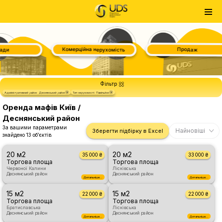
Комерційна нерухомість
Продаж
ади
Фільтр
від
до
Метраж:
Ідеально під:
від
до
Ціна, грн:
×
×
Адміністративний район: Деснянський район
Тип нерухомості: Павільйон
Пошук
Деснянський район
Все
Є електрика
Є вода
Павільйон
Оренда мафів Київ /
Деснянський район
За вашими параметрами
Найновіші
Зберегти підбірку в Excel
знайдено
13 обʼєктів
20 м2
20 м2
35 000 ₴
33 000 ₴
Торгова площа
Торгова площа
Червоної Калини
Лісківська
Деснянський район
Деснянський район
Детальніше...
Детальніше...
15 м2
15 м2
22 000 ₴
22 000 ₴
Торгова площа
Торгова площа
Братиславська
Лісківська
Деснянський район
Деснянський район
Детальніше...
Детальніше...